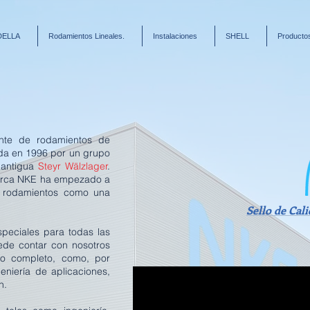
DELLA
Rodamientos Lineales.
Instalaciones
SHELL
Producto
te de rodamientos de
da en 1996 por un grupo
 antigua
Steyr Wälzlager
.
marca NKE ha empezado a
 rodamientos como una
Sello de Cali
peciales para todas las
uede contar con nosotros
co completo, como, por
eniería de aplicaciones,
ón.