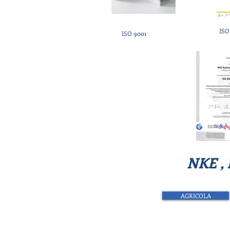
ISO
ISO 9001
NKE , 
AGRICOLA