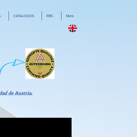
s
CATALOGOS
RBC
More
dad de Austria.