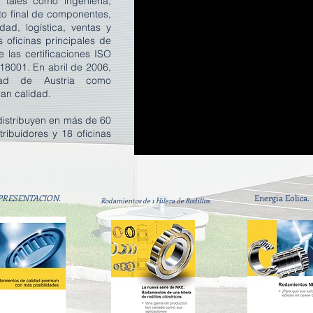
 tales como ingeniería,
to final de componentes,
dad, logística, ventas y
s oficinas principales de
e las certificaciones ISO
8001. En abril de 2006,
dad de Austria como
ran calidad.
distribuyen en más de 60
ibuidores y 18 oficinas
PRESENTACION.
Energia Eolica.
Rodamientos de 1 Hilera de Rodillos